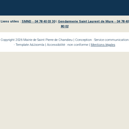
Liens utiles :
SMND - 04 78 40 03 30
|
Gendarmerie Saint Laurent de Mure - 04 78 40
80 02
Copyright 2026 Mairie de Saint Pierre de Chandieu | Conception : Service communication
- Template AdJoomla | Accessibilité : non conforme |
Mentions légales