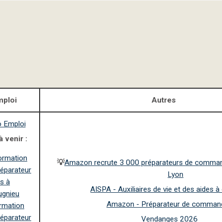
mploi
Autres
o Emploi
 venir :
formation
💡
Amazon recrute 3 000 préparateurs de comman
réparateur
Lyon
s à
AISPA - Auxiliaires de vie et des aides à
ugnieu
Amazon - Préparateur de comman
rmation
réparateur
Vendanges 2026