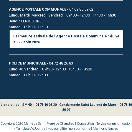
AGENCE POSTALE COMMUNALE
- 04 69 85 59 62
Lundi, Mardi, Mercredi, Vendredi : 09h00 - 12h30 | 14h30 - 16h30
Jeudi : FERMETURE
Samedi : 09h00 - 11h30
Fermeture estivale de l'Agence Postale Communale : du 24
au 29 août 2026
POLICE MUNICIPALE
- 04 72 48 26 83
Lundi au Vendredi : 07h30 - 12h00 | 13h30 - 18h00
Samedi : 08h00 - 12h00
Liens utiles :
SMND - 04 78 40 03 30
|
Gendarmerie Saint Laurent de Mure - 04 78 40
80 02
Copyright 2026 Mairie de Saint Pierre de Chandieu | Conception : Service communication
- Template AdJoomla | Accessibilité : non conforme |
Mentions légales