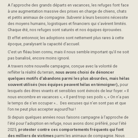
A l’approche des grands départs en vacances, les refuges font face
à une augmentation massive des prises en charge de chiens, chats
et petits animaux de compagnie. Subvenir à leurs besoins nécessite
des moyens humains, logistiques et financiers qui s’avèrent limités.
Chaque été, nos refuges sont saturés et nos équipes éprouvées.
Et effet entonnoir, les adoptions sont nettement plus rares à cette
époque, paralysant la capacité d’accueil.
C’est un fléau bien connu, mais il nous semble important qu’il ne soit
pas banalisé, encore moins ignoré.
A travers notre nouvelle campagne, conçue avec la volonté de
refléter la réalité du terrain,
nous avons choisi de dénoncer
quelques motifs d’abandons parmi les plus absurdes, mais hélas
souvent utilisés (nos équipes peuvent hélas en témoigner),
pour
lesquels des êtres vivants et sensibles sont évincés de leur foyer. « Il
nous encombre en vacances », « Il perd trop ses poils », « On n’a pas
le temps de s’en occuper »… Des excuses qui n’en sont pas et que
l’on ne peut plus accepter aujourd’hui !
Si depuis quelques années nous faisons campagne à l’approche de
l’été pour l’adoption en refuge, nous avons donc préféré, pour l’été
2025,
protester contre ces comportements fréquents qui font
des milliers de victimes
parmi les animaux de compagnie. Nous