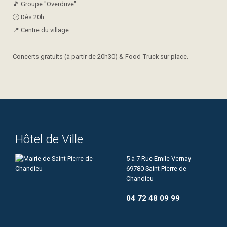
🎵 Groupe "Overdrive"
🕑​ Dès 20h
📍 Centre du village
Concerts gratuits (à partir de 20h30) & Food-Truck sur place.
Hôtel de Ville
5 à 7 Rue Emile Vernay
69780 Saint Pierre de
Chandieu
04 72 48 09 99