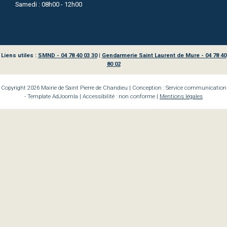
Samedi : 08h00 - 12h00
Liens utiles :
SMND - 04 78 40 03 30
|
Gendarmerie Saint Laurent de Mure - 04 78 40
80 02
Copyright 2026 Mairie de Saint Pierre de Chandieu | Conception : Service communication
- Template AdJoomla | Accessibilité : non conforme |
Mentions légales