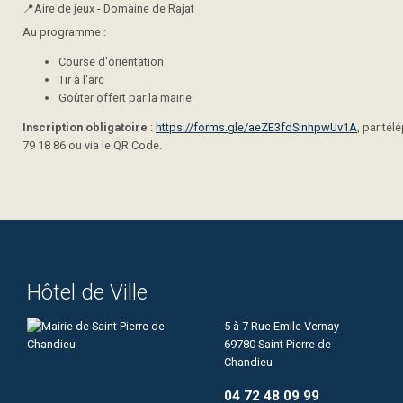
📍Aire de jeux - Domaine de Rajat
Au programme :
Course d'orientation
Tir à l'arc
Goûter offert par la mairie
Inscription obligatoire
:
https://forms.gle/aeZE3fdSinhpwUv1A
, par té
79 18 86 ou via le QR Code.
Hôtel de Ville
5 à 7 Rue Emile Vernay
69780 Saint Pierre de
Chandieu
04 72 48 09 99