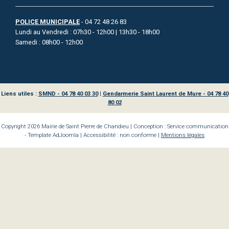
POLICE MUNICIPALE
- 04 72 48 26 83
Lundi au Vendredi : 07h30 - 12h00 | 13h30 - 18h00
Samedi : 08h00 - 12h00
Liens utiles :
SMND - 04 78 40 03 30
|
Gendarmerie Saint Laurent de Mure - 04 78 40
80 02
Copyright 2026 Mairie de Saint Pierre de Chandieu | Conception : Service communication
- Template AdJoomla | Accessibilité : non conforme |
Mentions légales