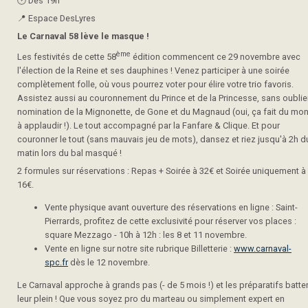
🕑​ Dès 19h
📍 Espace DesLyres
Le Carnaval 58 lève le masque !
ème
Les festivités de cette 58
édition commencent ce 29 novembre avec
l'élection de la Reine et ses dauphines ! Venez participer à une soirée
complètement folle, où vous pourrez voter pour élire votre trio favoris.
Assistez aussi au couronnement du Prince et de la Princesse, sans oublier
nomination de la Mignonette, de Gone et du Magnaud (oui, ça fait du mo
à applaudir !). Le tout accompagné par la Fanfare & Clique. Et pour
couronner le tout (sans mauvais jeu de mots), dansez et riez jusqu'à 2h d
matin lors du bal masqué !
2 formules sur réservations : Repas + Soirée à 32€ et Soirée uniquement à
16€.
Vente physique avant ouverture des réservations en ligne : Saint-
Pierrards, profitez de cette exclusivité pour réserver vos places :
square Mezzago - 10h à 12h : les 8 et 11 novembre.
Vente en ligne sur notre site rubrique Billetterie :
www.carnaval-
spc.fr
dès le 12 novembre.
Le Carnaval approche à grands pas (- de 5 mois !) et les préparatifs batte
leur plein ! Que vous soyez pro du marteau ou simplement expert en